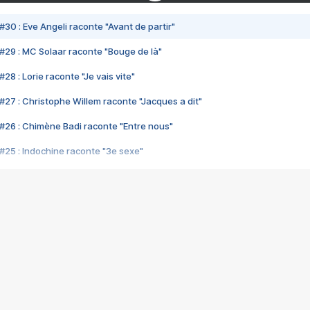
#30 : Eve Angeli raconte "Avant de partir"
#29 : MC Solaar raconte "Bouge de là"
28 : Lorie raconte "Je vais vite"
#27 : Christophe Willem raconte "Jacques a dit"
#26 : Chimène Badi raconte "Entre nous"
#25 : Indochine raconte "3e sexe"
#24 : Zaho raconte "C'est chelou"
#23 : Patrick Bruel raconte "Au café des délices"
#22 : Kyo raconte "Le chemin"
#21 : Nolwenn Leroy raconte "Cassé"
#20 : Patrick Hernandez raconte "Born to be alive"
#19 : Lorie raconte "Près de moi"